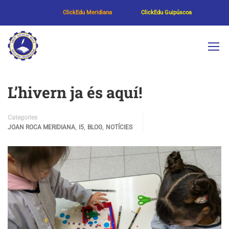
ClickEdu Meridiana
ClickEdu Guipúscoa
L’hivern ja és aquí!
Categories
,
,
,
JOAN ROCA MERIDIANA
I5
BLOG
NOTÍCIES