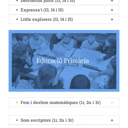
Descobrim junts (I3, I4 i I5)
Expressa´t (I3, I4 i I5)
Little explorers (I3, I4 i I5)
Fem i desfem matemàtiques (1r, 2n i 3r)
Som escriptors (1r, 2n i 3r)