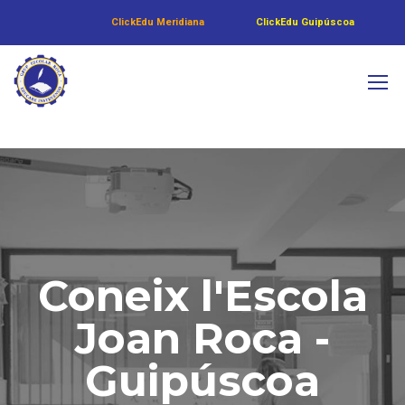
ClickEdu Meridiana
ClickEdu Guipúscoa
Coneix l'Escola
Joan Roca -
Guipúscoa