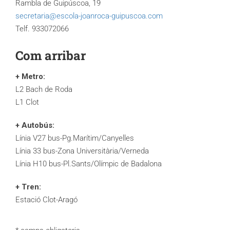
Rambla de Guipúscoa, 19
secretaria@escola-joanroca-guipuscoa.com
Telf. 933072066
Com arribar
+ Metro:
L2 Bach de Roda
L1 Clot
+ Autobús:
Línia V27 bus-Pg.Marítim/Canyelles
Línia 33 bus-Zona Universitària/Verneda
Línia H10 bus-Pl.Sants/Olímpic de Badalona
+ Tren:
Estació Clot-Aragó