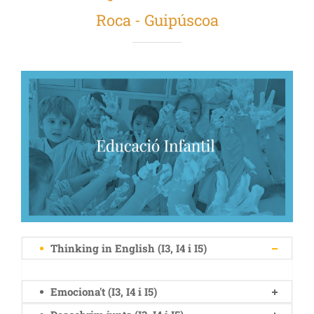
Roca - Guipúscoa
Thinking in English (I3, I4 i I5)
Emociona't (I3, I4 i I5)