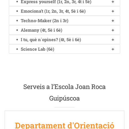
Express yourself (1r, 2n, 3r, 4t i 5è)
Emociona't (1r, 2n, 3r, 4t, 5è i 6è)
Techno-Maker (2n i 3r)
Alemany (4t, 5è i 6è)
I tu, què n´opines? (4t, 5è i 6è)
Science Lab (6è)
Serveis a l’Escola Joan Roca
Guipúscoa
Departament d'Orientació