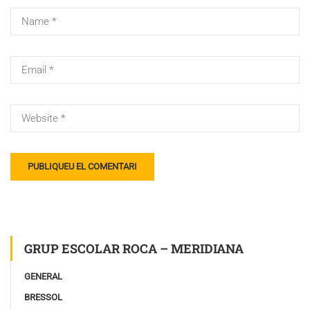
GRUP ESCOLAR ROCA – MERIDIANA
GENERAL
BRESSOL