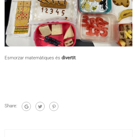
Esmorzar matemàtiques és
divertit
.
Share: