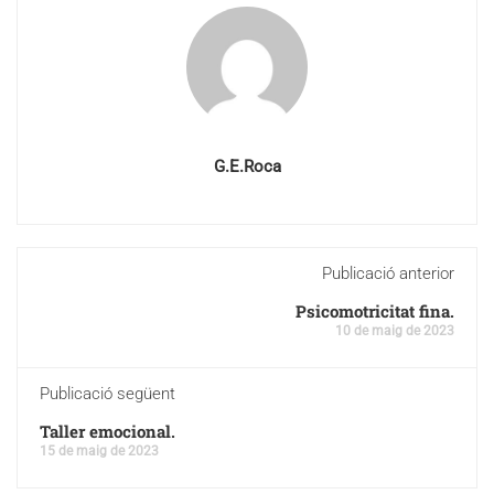
G.E.Roca
Publicació anterior
Psicomotricitat fina.
10 de maig de 2023
Publicació següent
Taller emocional.
15 de maig de 2023