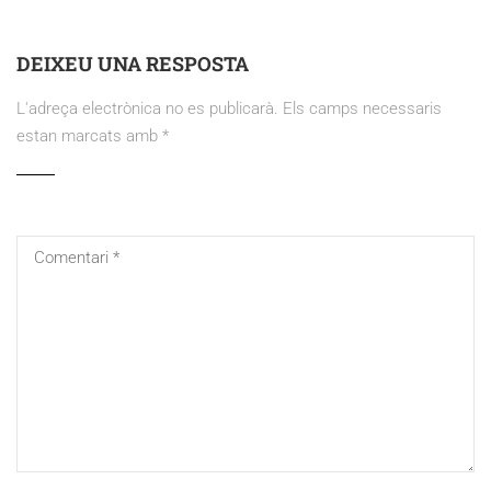
DEIXEU UNA RESPOSTA
L'adreça electrònica no es publicarà.
Els camps necessaris
estan marcats amb
*