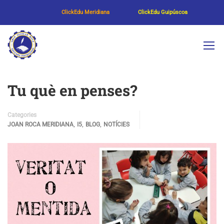
ClickEdu Meridiana
ClickEdu Guipúscoa
Tu què en penses?
Categories
,
,
,
JOAN ROCA MERIDIANA
I5
BLOG
NOTÍCIES