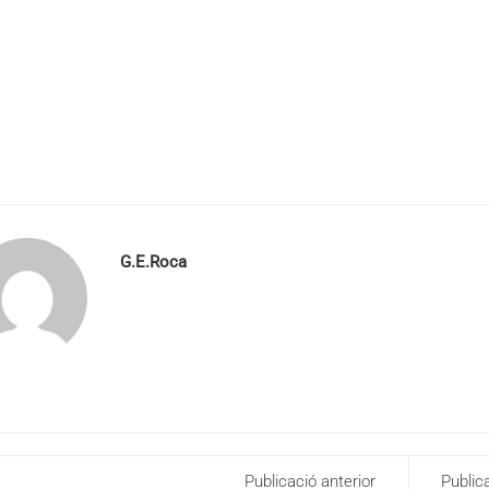
G.E.Roca
Publicació anterior
Public