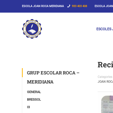
ESCOLA JOAN ROCA MERIDIANA
933 403 408
ESCOLA JOAN R
ESCOLES 
Reci
GRUP ESCOLAR ROCA –
Categories
MERIDIANA
JOAN ROC
GENERAL
BRESSOL
I3