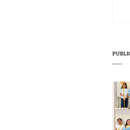
PUBLI