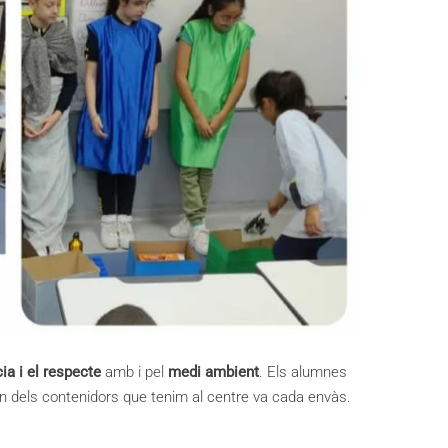
ia i el respecte
amb i pel
medi ambient
. Els alumnes
uin dels contenidors que tenim al centre va cada envàs.