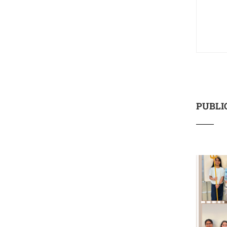
PUBLI