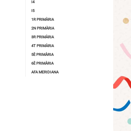
I4
I5
1R PRIMÀRIA
2N PRIMÀRIA
3R PRIMÀRIA
4T PRIMÀRIA
5È PRIMÀRIA
6È PRIMÀRIA
AFA MERIDIANA