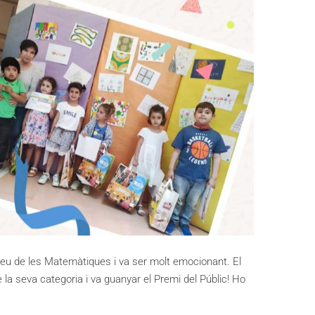
eu de les Matemàtiques i va ser molt emocionant. El
 la seva categoria i va guanyar el Premi del Públic! Ho