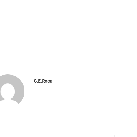
G.E.Roca