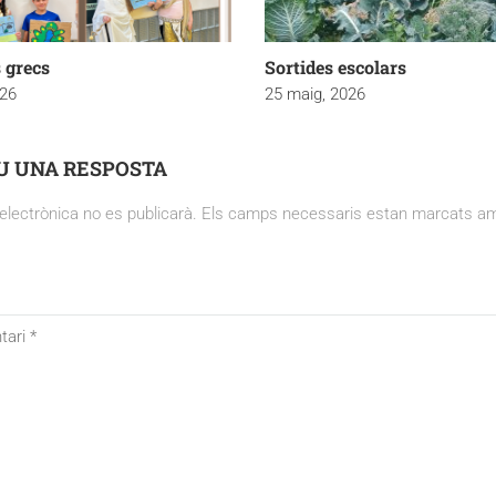
 grecs
Sortides escolars
026
25 maig, 2026
U UNA RESPOSTA
electrònica no es publicarà.
Els camps necessaris estan marcats 