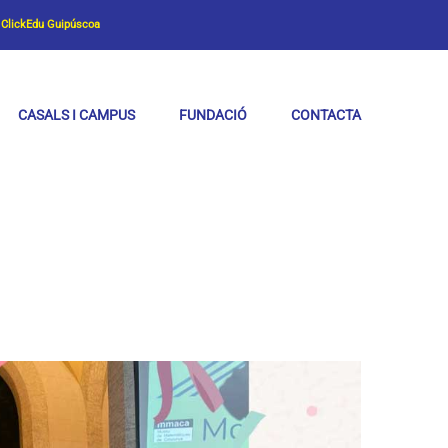
ClickEdu Guipúscoa
CASALS I CAMPUS
FUNDACIÓ
CONTACTA