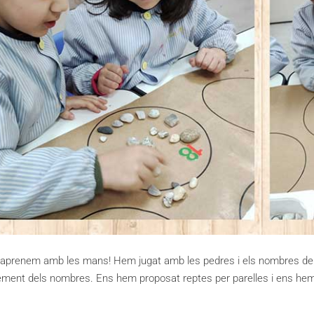
l aprenem amb les mans! Hem jugat amb les pedres i els nombres de co
ment dels nombres. Ens hem proposat reptes per parelles i ens hem aj