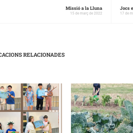
Missió a la Lluna
Jocs 
15 de març de 2022
17 de m
CACIONS RELACIONADES