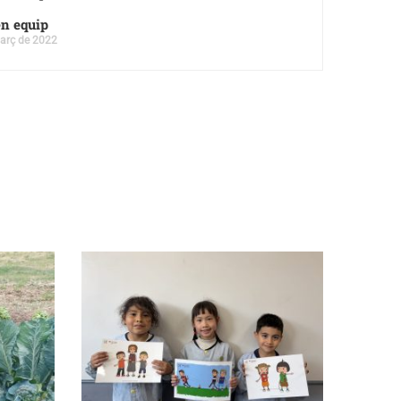
en equip
arç de 2022