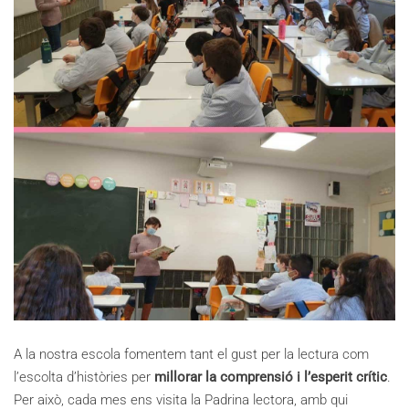
A la nostra escola fomentem tant el gust per la lectura com
l’escolta d’històries per
millorar la comprensió i l’esperit crític
.
Per això, cada mes ens visita la Padrina lectora, amb qui