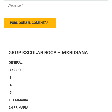
GRUP ESCOLAR ROCA – MERIDIANA
GENERAL
BRESSOL
I3
I4
I5
1R PRIMÀRIA
2N PRIMÀRIA