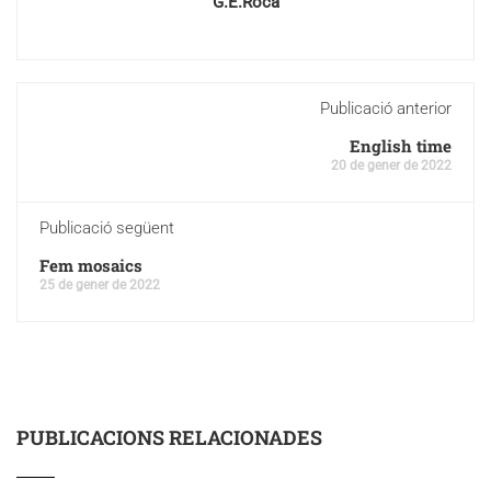
G.E.Roca
Publicació anterior
English time
20 de gener de 2022
Publicació següent
Fem mosaics
25 de gener de 2022
PUBLICACIONS RELACIONADES