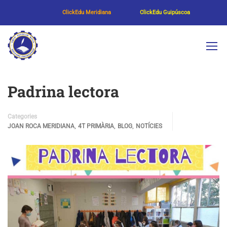
ClickEdu Meridiana
ClickEdu Guipúscoa
Padrina lectora
Categories
,
,
,
JOAN ROCA MERIDIANA
4T PRIMÀRIA
BLOG
NOTÍCIES