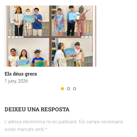
Els déus grecs
1 juny, 2026
DEIXEU UNA RESPOSTA
L'adreça electrònica no es publicarà.
Els camps necessaris
estan marcats amb
*