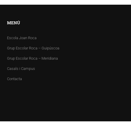
MENÚ
Escola Joan Roca
Grup Escolar Roca – Guipúscoa
Grup Escolar Roca – Meridiana
Casals i Campus
Contacta