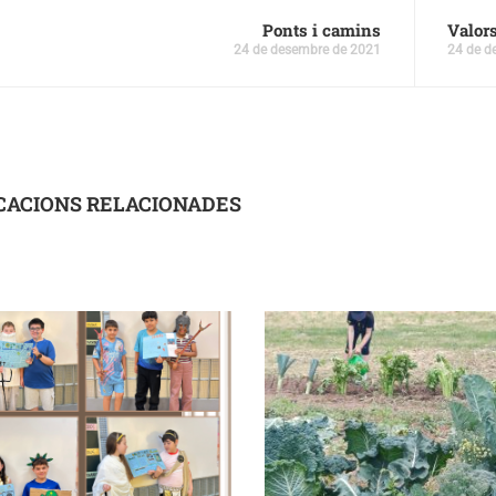
Ponts i camins
Valors
24 de desembre de 2021
24 de d
CACIONS RELACIONADES