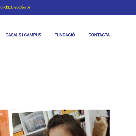
ClickEdu Guipúscoa
CASALS I CAMPUS
FUNDACIÓ
CONTACTA