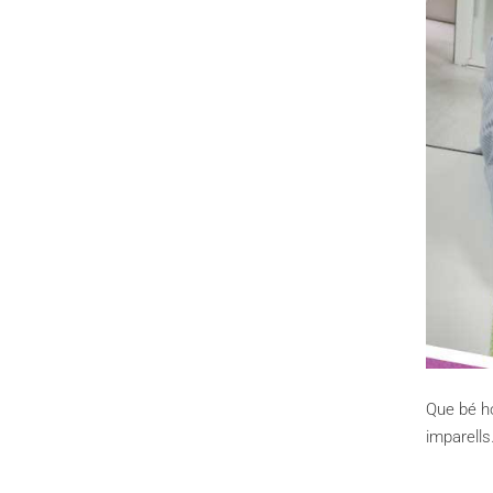
Que bé h
imparell