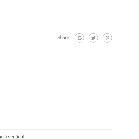
Share:
ació següent