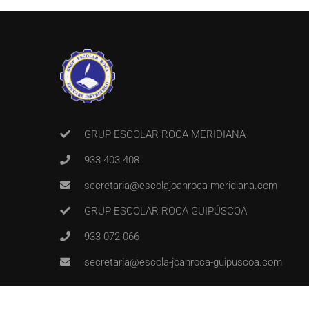
GRUP ESCOLAR ROCA MERIDIANA
933 403 408
secretaria@escolajoanroca-meridiana.com
GRUP ESCOLAR ROCA GUIPÚSCOA
933 072 066
secretaria@escola-joanroca-guipuscoa.com