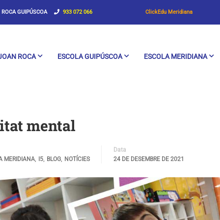
OCA GUIPÚSCOA
933 072 066
ClickEdu Meridiana
JOAN ROCA
ESCOLA GUIPÚSCOA
ESCOLA MERIDIANA
itat mental
Data
,
,
,
A MERIDIANA
I5
BLOG
NOTÍCIES
24 DE DESEMBRE DE 2021