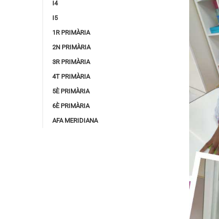
I4
I5
1R PRIMÀRIA
2N PRIMÀRIA
3R PRIMÀRIA
4T PRIMÀRIA
5È PRIMÀRIA
6È PRIMÀRIA
AFA MERIDIANA