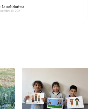
: la solidaritat
esembre de 2021