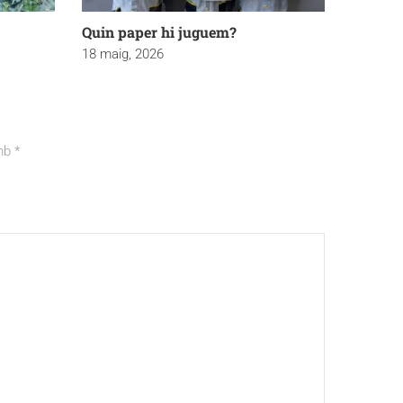
Quin paper hi juguem?
18 maig, 2026
amb
*