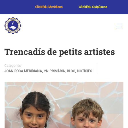
ClickEdu Meridiana
ClickEdu Guipúscoa
Trencadís de petits artistes
Categories
,
,
,
JOAN ROCA MERIDIANA
2N PRIMÀRIA
BLOG
NOTÍCIES