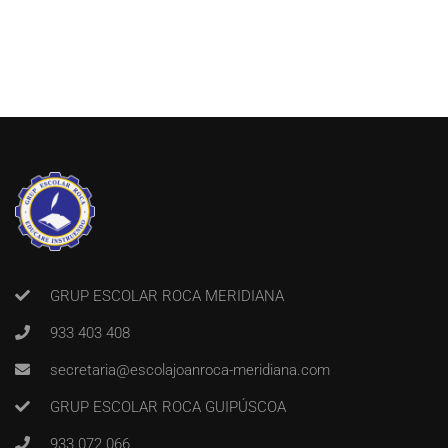
GRUP ESCOLAR ROCA MERIDIANA
933 403 408
secretaria@escolajoanroca-meridiana.com
GRUP ESCOLAR ROCA GUIPÚSCOA
933 072 066