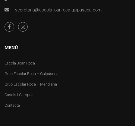
secretaria@escola-joanroca-guipuscoa.com
MENÚ
Escola Joan Roca
Grup Escolar Roca – Guipúscoa
Grup Escolar Roca – Meridiana
Casals i Campus
Contacta