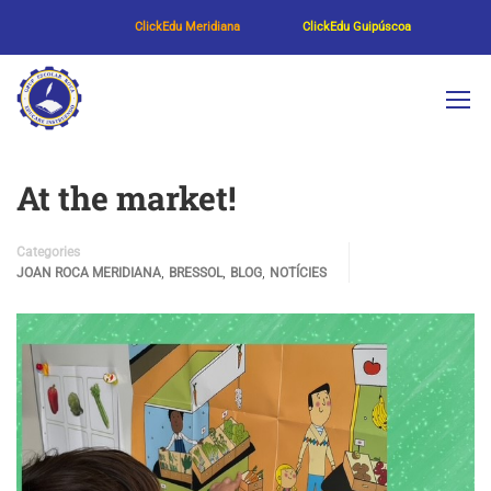
ClickEdu Meridiana
ClickEdu Guipúscoa
At the market!
Categories
,
,
,
JOAN ROCA MERIDIANA
BRESSOL
BLOG
NOTÍCIES