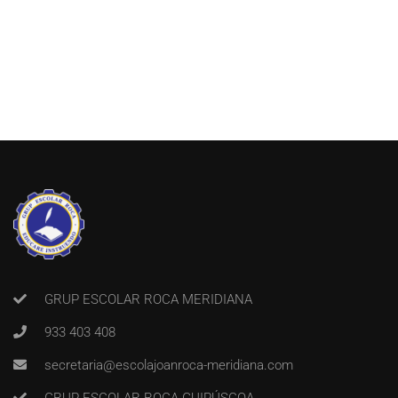
GRUP ESCOLAR ROCA MERIDIANA
933 403 408
secretaria@escolajoanroca-meridiana.com
GRUP ESCOLAR ROCA GUIPÚSCOA