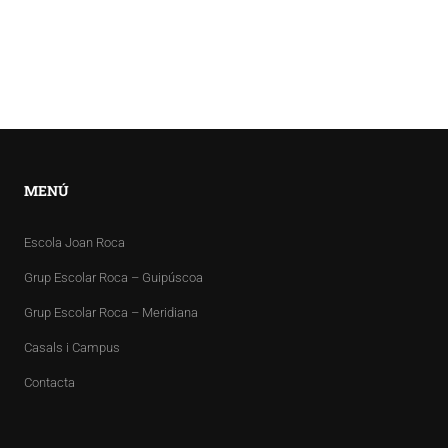
MENÚ
Escola Joan Roca
Grup Escolar Roca – Guipúscoa
Grup Escolar Roca – Meridiana
Casals i Campus
Contacta