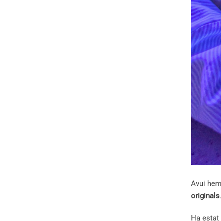
Avui hem 
originals
Ha estat