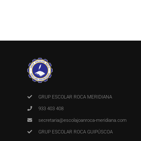
GRUP ESCOLAR ROCA MERIDIANA
933 403 408
secretaria@escolajoanroca-meridiana.com
GRUP ESCOLAR ROCA GUIPÚSCOA