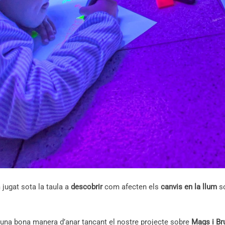
jugat sota la taula a
descobrir
com afecten els
canvis en la llum
so
.
 una bona manera d’anar tancant el nostre projecte sobre
Mags i Br