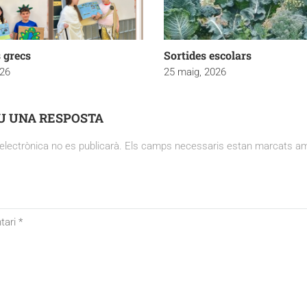
 grecs
Sortides escolars
026
25 maig, 2026
U UNA RESPOSTA
electrònica no es publicarà.
Els camps necessaris estan marcats 