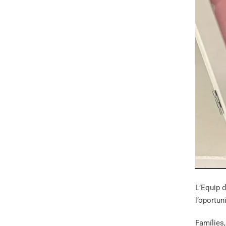
L’Equip 
l’oportun
Famílies