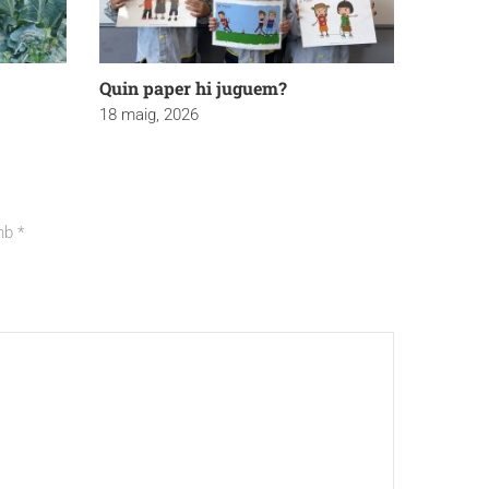
Quin paper hi juguem?
18 maig, 2026
amb
*