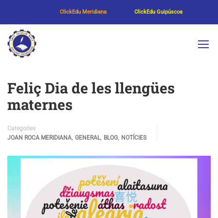
ClickEdu Meridiana
ClickEdu Guipúscoa
Feliç Dia de les llengües
maternes
Categories
,
,
,
JOAN ROCA MERIDIANA
GENERAL
BLOG
NOTÍCIES