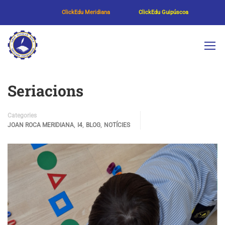
ClickEdu Meridiana
ClickEdu Guipúscoa
Seriacions
Categories
,
,
,
JOAN ROCA MERIDIANA
I4
BLOG
NOTÍCIES