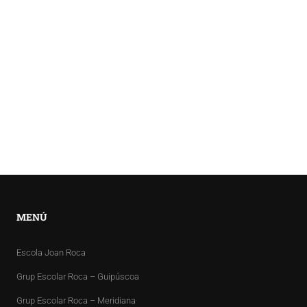
MENÚ
Escola Joan Roca
Grup Escolar Roca – Guipúscoa
Grup Escolar Roca – Meridiana