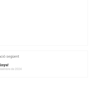
ació següent
inya!
esembre de 2024