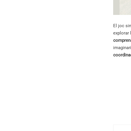
El joc s
explorar 
compren
imaginari
coordina