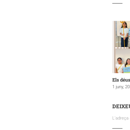
Els déus
1 juny, 2
DEIXE
L'adreça 