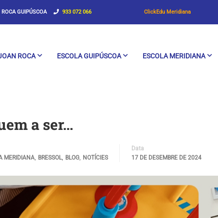
OCA GUIPÚSCOA
933 072 066
ClickEdu Meridiana
JOAN ROCA
ESCOLA GUIPÚSCOA
ESCOLA MERIDIANA
uem a ser…
Data
,
,
,
A MERIDIANA
BRESSOL
BLOG
NOTÍCIES
17 DE DESEMBRE DE 2024