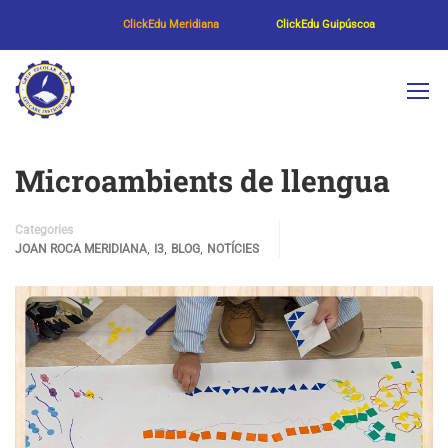
ClickEdu Meridiana
ClickEdu Guipúscoa
Microambients de llengua
Categories
,
,
,
JOAN ROCA MERIDIANA
I3
BLOG
NOTÍCIES