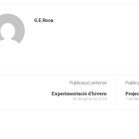
G.E.Roca
Publicació anterior
Public
Experimentació d’hivern
Projec
30 de gener de 2024
1 de feb