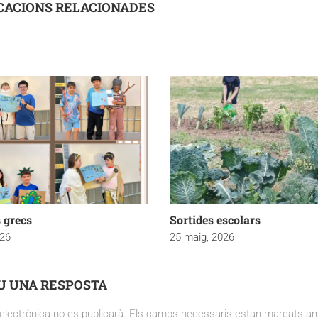
CACIONS RELACIONADES
 grecs
Sortides escolars
026
25 maig, 2026
U UNA RESPOSTA
electrònica no es publicarà.
Els camps necessaris estan marcats 