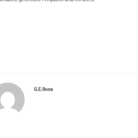
G.E.Roca