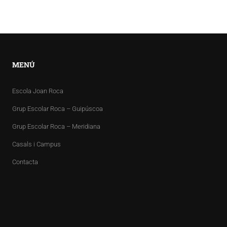
MENÚ
Escola Joan Roca
Grup Escolar Roca – Guipúscoa
Grup Escolar Roca – Meridiana
Casals i Campus
Contacta