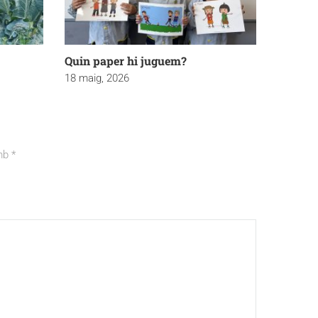
Quin paper hi juguem?
18 maig, 2026
amb
*