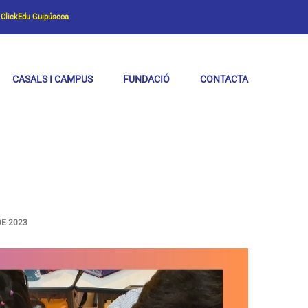
ClickEdu Guipúscoa
CASALS I CAMPUS
FUNDACIÓ
CONTACTA
DE 2023