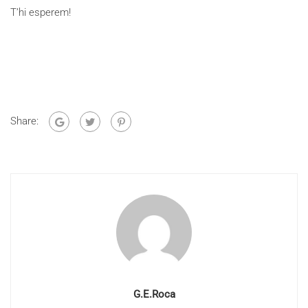
T’hi esperem!
Share:
G.E.Roca