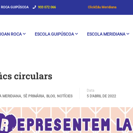
OCA GUIPÚSCOA
933 072 066
ClickEdu Meridiana
JOAN ROCA
ESCOLA GUIPÚSCOA
ESCOLA MERIDIANA
ics circulars
Data
,
,
,
A MERIDIANA
5È PRIMÀRIA
BLOG
NOTÍCIES
5 D'ABRIL DE 2022