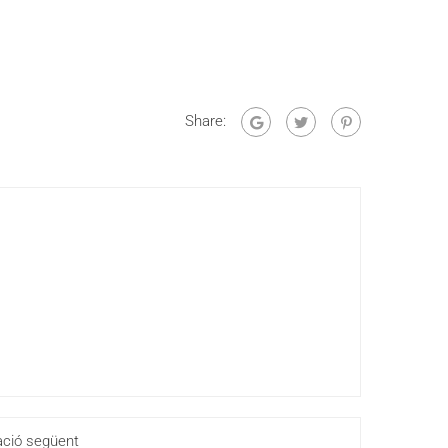
Share:
ació següent