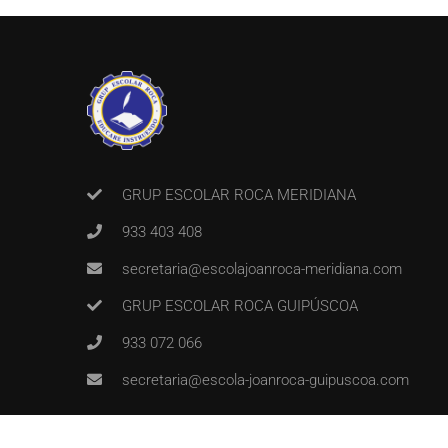
GRUP ESCOLAR ROCA MERIDIANA
933 403 408
secretaria@escolajoanroca-meridiana.com
GRUP ESCOLAR ROCA GUIPÚSCOA
933 072 066
secretaria@escola-joanroca-guipuscoa.com