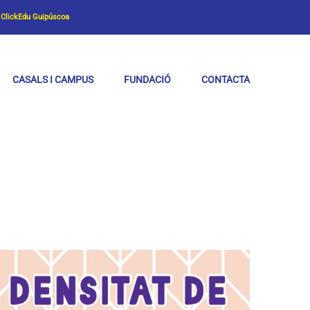
ClickEdu Guipúscoa
CASALS I CAMPUS
FUNDACIÓ
CONTACTA