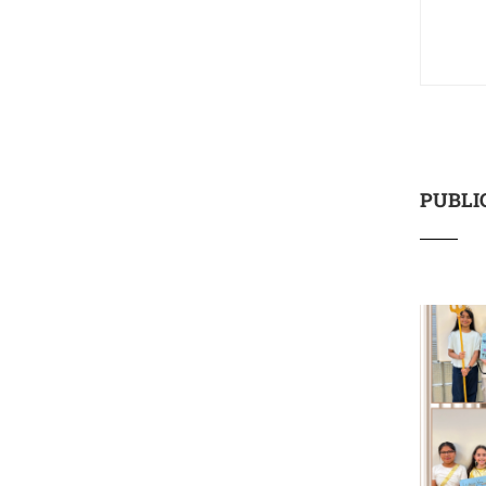
PUBLI