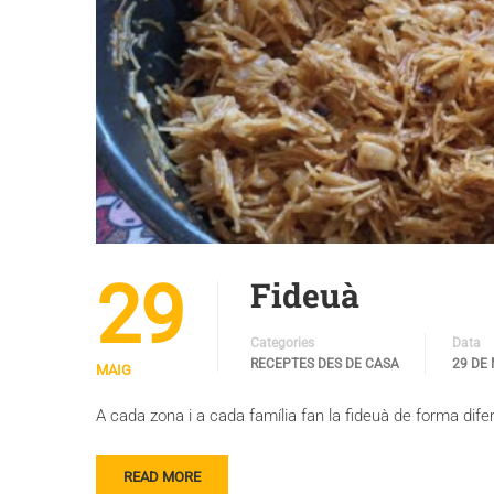
29
Fideuà
Categories
Data
RECEPTES DES DE CASA
29 DE 
MAIG
A cada zona i a cada família fan la fideuà de forma dife
READ MORE