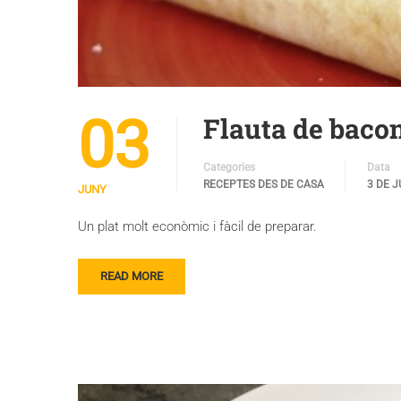
03
Flauta de baco
Categories
Data
RECEPTES DES DE CASA
3 DE 
JUNY
Un plat molt econòmic i fàcil de preparar.
READ MORE