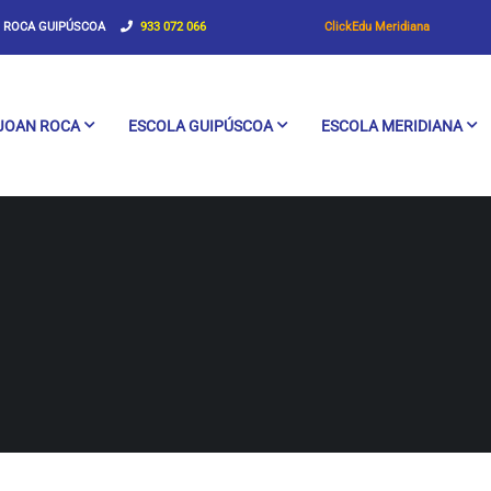
OCA GUIPÚSCOA
933 072 066
ClickEdu Meridiana
JOAN ROCA
ESCOLA GUIPÚSCOA
ESCOLA MERIDIANA