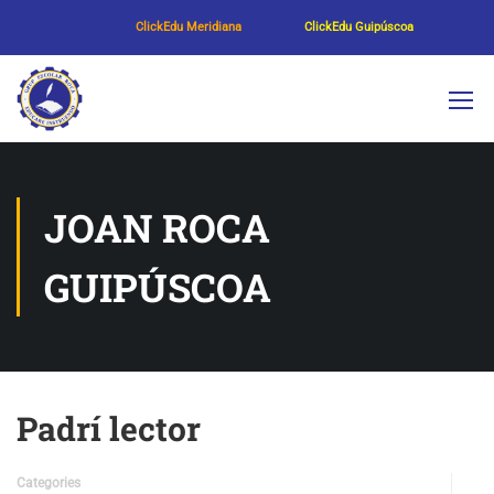
ClickEdu Meridiana
ClickEdu Guipúscoa
JOAN ROCA
GUIPÚSCOA
Padrí lector
Categories