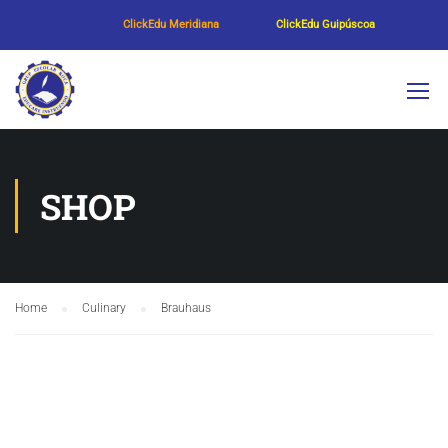
ClickEdu Meridiana
ClickEdu Guipúscoa
SHOP
Home
Culinary
Brauhaus