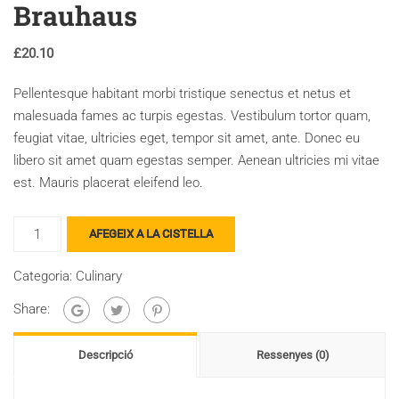
Brauhaus
£
20.10
Pellentesque habitant morbi tristique senectus et netus et
malesuada fames ac turpis egestas. Vestibulum tortor quam,
feugiat vitae, ultricies eget, tempor sit amet, ante. Donec eu
libero sit amet quam egestas semper. Aenean ultricies mi vitae
est. Mauris placerat eleifend leo.
quantitat
AFEGEIX A LA CISTELLA
de
Brauhaus
Categoria:
Culinary
Share:
Descripció
Ressenyes (0)