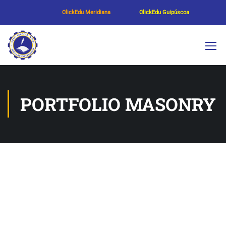
ClickEdu Meridiana
ClickEdu Guipúscoa
PORTFOLIO MASONRY