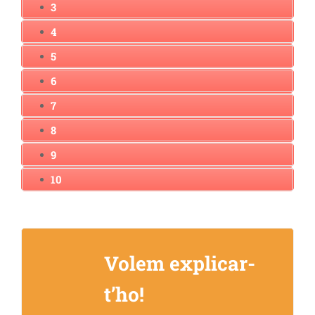
3
4
5
6
7
8
9
10
Volem explicar-
t’ho!