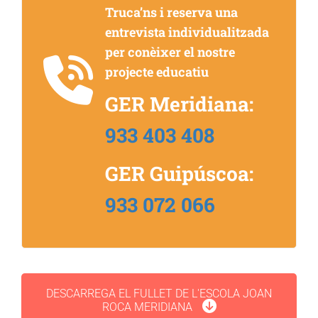
Truca’ns i reserva una
entrevista individualitzada
per conèixer el nostre
projecte educatiu
GER Meridiana:
933 403 408
GER Guipúscoa:
933 072 066
DESCARREGA EL FULLET DE L'ESCOLA JOAN
ROCA MERIDIANA