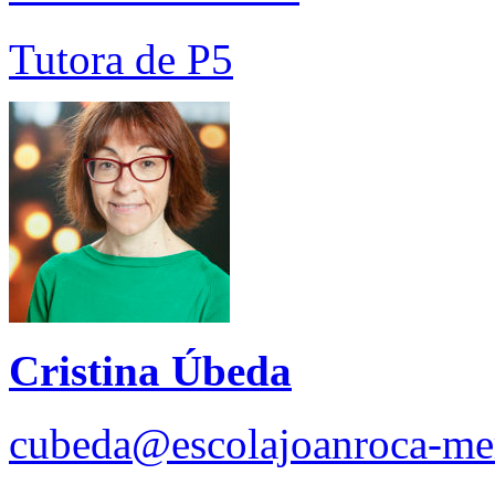
Tutora de P5
Cristina Úbeda
cubeda@escolajoanroca-me