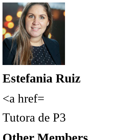
Estefania Ruiz
<a href=
Tutora de P3
Other Members