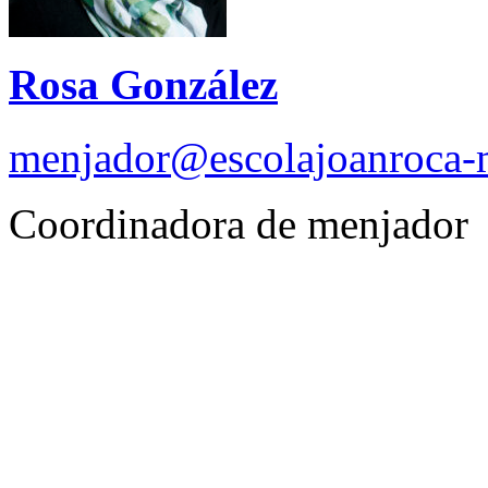
Rosa González
menjador@escolajoanroca-
Coordinadora de menjador