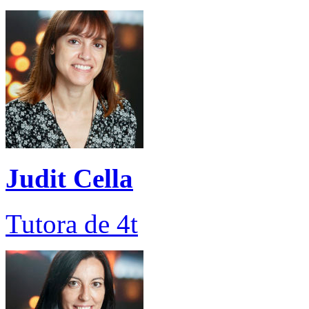
Judit Cella
Tutora de 4t