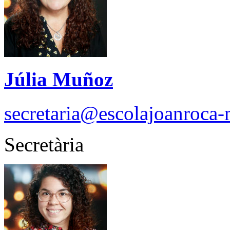
Júlia Muñoz
secretaria@escolajoanroca
Secretària