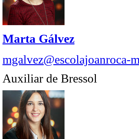
Marta Gálvez
mgalvez@escolajoanroca-m
Auxiliar de Bressol