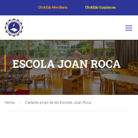
ClickEdu Meridiana
ClickEdu Guipúscoa
ESCOLA JOAN ROCA
Caràcter propi des de 1951
Home
Caràcter propi de les Escoles Joan Roca