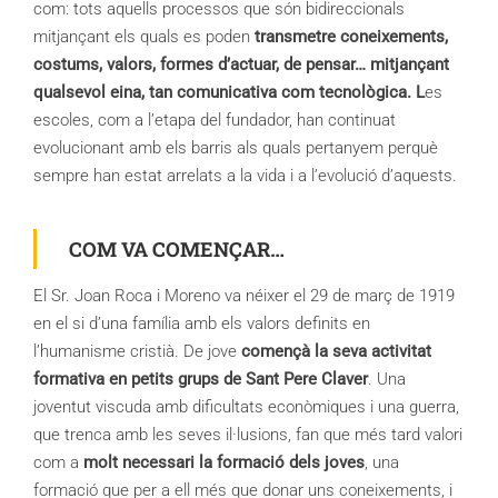
com: tots aquells processos que són bidireccionals
mitjançant els quals es poden
transmetre coneixements,
costums, valors, formes d’actuar, de pensar… mitjançant
qualsevol eina, tan comunicativa com tecnològica. L
es
escoles, com a l’etapa del fundador, han continuat
evolucionant amb els barris als quals pertanyem perquè
sempre han estat arrelats a la vida i a l’evolució d’aquests.
COM VA COMENÇAR…
El Sr. Joan Roca i Moreno va néixer el 29 de març de 1919
en el si d’una família amb els valors definits en
l’humanisme cristià. De jove
començà la seva activitat
formativa en petits grups de Sant Pere Claver
. Una
joventut viscuda amb dificultats econòmiques i una guerra,
que trenca amb les seves il·lusions, fan que més tard valori
com a
molt necessari la formació dels joves
, una
formació que per a ell més que donar uns coneixements, i