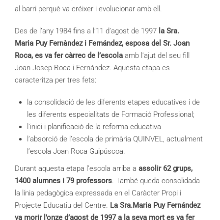
al barri perquè va créixer i evolucionar amb ell.
Des de l’any 1984 fins a l’11 d’agost de 1997
la Sra.
Maria
Puy
Fernàndez
i Fernández, esposa del Sr. Joan
Roca, es va fer càrrec de l’escola
amb l’ajut del seu fill
Joan Josep Roca i Fernández. Aquesta etapa es
caracteritza per tres fets:
la consolidació de les diferents etapes educatives i de
les diferents especialitats de Formació Professional;
l’inici i planificació de la reforma educativa
l’absorció de l’escola de primària
QUINVEL
, actualment
l’escola Joan Roca Guipúscoa.
Durant aquesta etapa l’escola arriba a
assolir 62 grups,
1400 alumnes i 79 professors
. També queda consolidada
la línia pedagògica expressada en el Caràcter Propi i
Projecte Educatiu del Centre.
La Sra.Maria
Puy
Fernández
va morir l’onze d’agost de 1997 a la seva mort es va fer