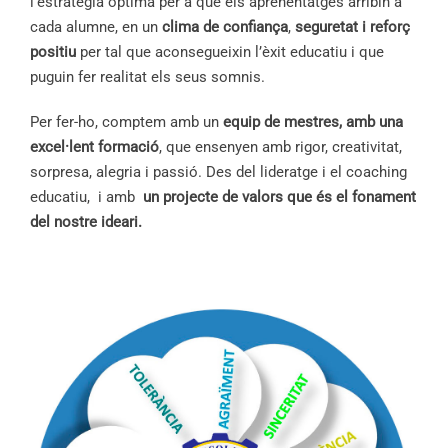
l’
estratègia òptima
per a que els aprenentatges arribin a
cada alumne, en un
clima de confiança
,
seguretat i reforç
positiu
per tal que aconsegueixin l’èxit educatiu i que
puguin fer realitat els seus somnis.
Per fer-ho, comptem amb un
equip de mestres, amb una
excel·lent formació
, que ensenyen amb rigor, creativitat,
sorpresa, alegria i passió. Des del lideratge i el coaching
educatiu, i
amb
un projecte de valors que és el fonament
del nostre ideari.